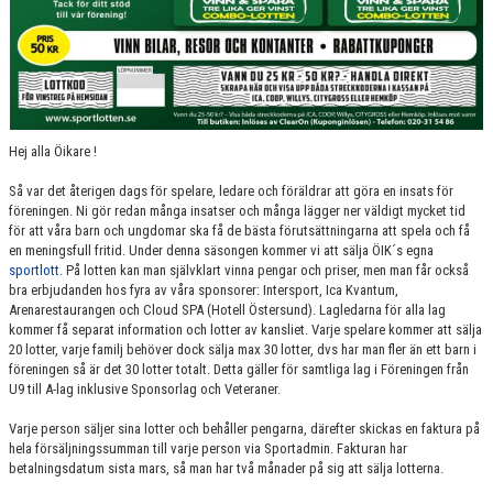
LEDARE I VÅRA LAG
ISTIDER
MATCHER
Hej alla Öikare !
SOMMARHOCKEY
Så var det återigen dags för spelare, ledare och föräldrar att göra en insats för
ÖVRIGT
föreningen. Ni gör redan många insatser och många lägger ner väldigt mycket tid
för att våra barn och ungdomar ska få de bästa förutsättningarna att spela och få
en meningsfull fritid. Under denna säsongen kommer vi att sälja ÖIK´s egna
sportlott
. På lotten kan man självklart vinna pengar och priser, men man får också
bra erbjudanden hos fyra av våra sponsorer: Intersport, Ica Kvantum,
Arenarestaurangen och Cloud SPA (Hotell Östersund). Lagledarna för alla lag
kommer få separat information och lotter av kansliet. Varje spelare kommer att sälja
20 lotter, varje familj behöver dock sälja max 30 lotter, dvs har man fler än ett barn i
föreningen så är det 30 lotter totalt. Detta gäller för samtliga lag i Föreningen från
U9 till A-lag inklusive Sponsorlag och Veteraner.
Varje person säljer sina lotter och behåller pengarna, därefter skickas en faktura på
hela försäljningssumman till varje person via Sportadmin. Fakturan har
betalningsdatum sista mars, så man har två månader på sig att sälja lotterna.