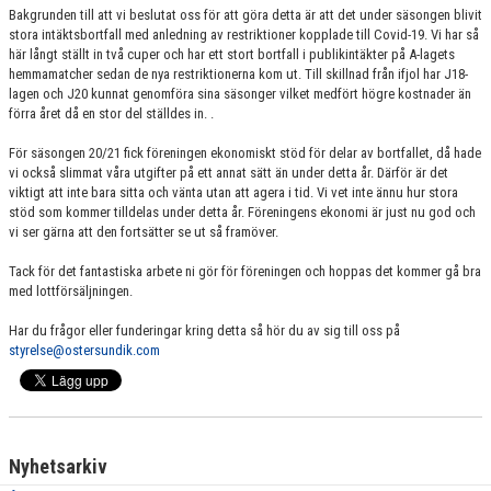
Bakgrunden till att vi beslutat oss för att göra detta är att det under säsongen blivit
stora intäktsbortfall med anledning av restriktioner kopplade till Covid-19. Vi har så
här långt ställt in två cuper och har ett stort bortfall i publikintäkter på A-lagets
hemmamatcher sedan de nya restriktionerna kom ut. Till skillnad från ifjol har J18-
lagen och J20 kunnat genomföra sina säsonger vilket medfört högre kostnader än
förra året då en stor del ställdes in. .
För säsongen 20/21 fick föreningen ekonomiskt stöd för delar av bortfallet, då hade
vi också slimmat våra utgifter på ett annat sätt än under detta år. Därför är det
viktigt att inte bara sitta och vänta utan att agera i tid. Vi vet inte ännu hur stora
stöd som kommer tilldelas under detta år. Föreningens ekonomi är just nu god och
vi ser gärna att den fortsätter se ut så framöver.
Tack för det fantastiska arbete ni gör för föreningen och hoppas det kommer gå bra
med lottförsäljningen.
Har du frågor eller funderingar kring detta så hör du av sig till oss på
styrelse@ostersundik.com
Nyhetsarkiv