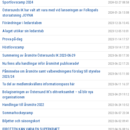
Sportlovscamp 2024
2024-02-27 08:58
Östersunds IK har valt att vara med vid lanseringen av Folkspels
2024-01-26 13:08
storsatsning JOYNA
Förändringar i ledarstaben
2023-12-26 15:45
A-laget utökar sin ledarstab
2023-12-05 10:01
Prova-på-dag
2023-11-14 17:57
Höstlovscamp
2023-10-14 17:20
Summering av årsmöte Östersunds IK 2023-06-29
2023-06-30 17:30
Nu finns alla handlingar inför årsmötet publicerade!
2023-06-22 17:25
Påminnelse om årsmöte samt valberedningens förslag till styrelse
2023-06-15 11:00
2023/24
Ta del av medlemskvällens informationspass här
2023-06-11 16:37
Bolagiseringen av Östersund IK’s elitverksamhet – så blir nya
2023-04-29 19:12
organisationen
Handlingar till årsmöte 2022
2022-06-24 10:52
Sommarhockeycamp
2022-06-07 23:34
Biljetter och säsongskort
2022-06-02 09:41
IDROTTEN KAN VARA EN SUPERKRAFT
2022-04-26 08:16