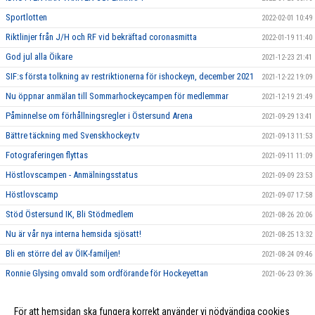
Sportlotten
2022-02-01 10:49
Riktlinjer från J/H och RF vid bekräftad coronasmitta
2022-01-19 11:40
God jul alla Öikare
2021-12-23 21:41
SIF:s första tolkning av restriktionerna för ishockeyn, december 2021
2021-12-22 19:09
Nu öppnar anmälan till Sommarhockeycampen för medlemmar
2021-12-19 21:49
Påminnelse om förhållningsregler i Östersund Arena
2021-09-29 13:41
Bättre täckning med Svenskhockey.tv
2021-09-13 11:53
Fotograferingen flyttas
2021-09-11 11:09
Höstlovscampen - Anmälningsstatus
2021-09-09 23:53
Höstlovscamp
2021-09-07 17:58
Stöd Östersund IK, Bli Stödmedlem
2021-08-26 20:06
Nu är vår nya interna hemsida sjösatt!
2021-08-25 13:32
Bli en större del av ÖIK-familjen!
2021-08-24 09:46
Ronnie Glysing omvald som ordförande för Hockeyettan
2021-06-23 09:36
Första målvakten är klar!
2021-06-19 09:31
För att hemsidan ska fungera korrekt använder vi nödvändiga cookies
Årsmöte Östersunds IK
2021-06-15 09:30