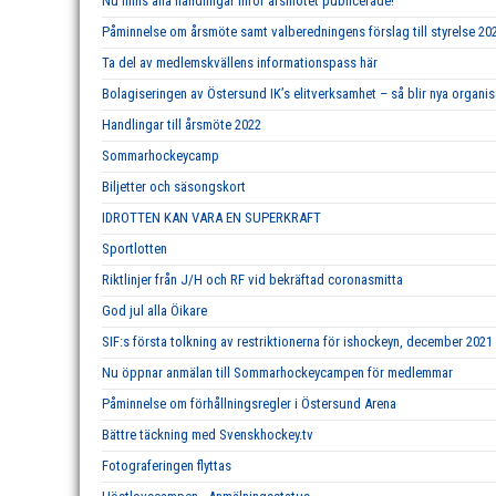
Nu finns alla handlingar inför årsmötet publicerade!
Påminnelse om årsmöte samt valberedningens förslag till styrelse 20
Ta del av medlemskvällens informationspass här
Bolagiseringen av Östersund IK’s elitverksamhet – så blir nya organi
Handlingar till årsmöte 2022
Sommarhockeycamp
Biljetter och säsongskort
IDROTTEN KAN VARA EN SUPERKRAFT
Sportlotten
Riktlinjer från J/H och RF vid bekräftad coronasmitta
God jul alla Öikare
SIF:s första tolkning av restriktionerna för ishockeyn, december 2021
Nu öppnar anmälan till Sommarhockeycampen för medlemmar
Påminnelse om förhållningsregler i Östersund Arena
Bättre täckning med Svenskhockey.tv
Fotograferingen flyttas