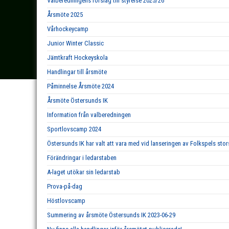
Valberedningens förslag till styrelse 2025/26
Årsmöte 2025
Vårhockeycamp
Junior Winter Classic
Jämtkraft Hockeyskola
Handlingar till årsmöte
Påminnelse Årsmöte 2024
Årsmöte Östersunds IK
Information från valberedningen
Sportlovscamp 2024
Östersunds IK har valt att vara med vid lanseringen av Folkspels st
Förändringar i ledarstaben
A-laget utökar sin ledarstab
Prova-på-dag
Höstlovscamp
Summering av årsmöte Östersunds IK 2023-06-29