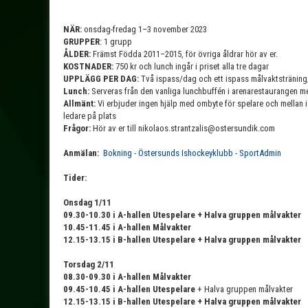
NÄR:
onsdag-fredag 1–3 november 2023
GRUPPER
: 1 grupp
ÅLDER:
Främst Födda 2011–2015, för övriga åldrar hör av er.
KOSTNADER:
750 kr och lunch ingår i priset alla tre dagar
UPPLÄGG PER DAG:
Två ispass/dag och ett ispass målvaktstränin
Lunch:
Serveras från den vanliga lunchbuffén i arenarestaurangen m
Allmänt:
Vi erbjuder ingen hjälp med ombyte för spelare och mellan i
ledare på plats
Frågor:
Hör av er till nikolaos.strantzalis@ostersundik.com
Anmälan:
Bokning - Östersunds Ishockeyklubb - SportAdmin
Tider:
Onsdag 1/11
09.30-10.30 i A-hallen Utespelare + Halva gruppen målvakter
10.45-11.45 i A-hallen Målvakter
12.15-13.15 i B-hallen Utespelare + Halva gruppen målvakter
Torsdag 2/11
08.30-09.30 i A-hallen Målvakter
09.45-10.45 i A-hallen Utespelare
+ Halva gruppen målvakter
12.15-13.15 i B-hallen Utespelare + Halva gruppen målvakter