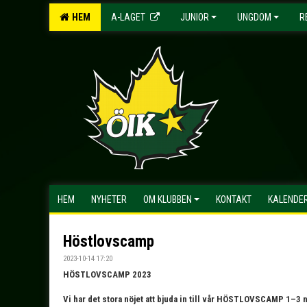
HEM
A-LAGET
JUNIOR
UNGDOM
R
HEM
NYHETER
OM KLUBBEN
KONTAKT
KALENDE
Höstlovscamp
2023-10-14 17:20
HÖSTLOVSCAMP 2023
Vi har det stora nöjet att bjuda in till vår HÖSTLOVSCAMP 1–3