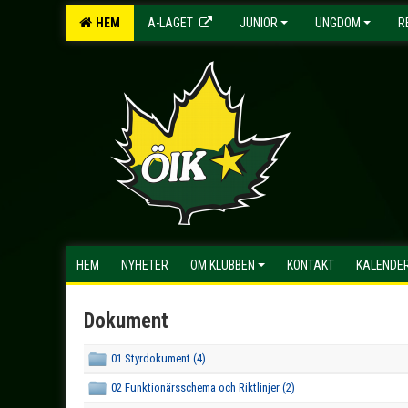
HEM
A-LAGET
JUNIOR
UNGDOM
R
HEM
NYHETER
OM KLUBBEN
KONTAKT
KALENDE
Dokument
01 Styrdokument (4)
02 Funktionärsschema och Riktlinjer (2)