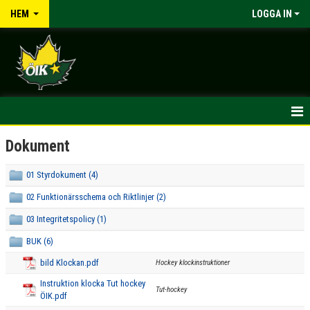
HEM
LOGGA IN
HEM
Dokument
NYHETER
01 Styrdokument (4)
02 Funktionärsschema och Riktlinjer (2)
OM KLUBBEN
03 Integritetspolicy (1)
KONTAKT
BUK (6)
KALENDER
bild Klockan.pdf
Hockey klockinstruktioner
Instruktion klocka Tut hockey
DOKUMENT
Tut-hockey
ÖIK.pdf