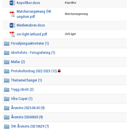
Kopvillkor.docx
Köpvillkor
LEDARE I VÅRA LAG
Matcharrangemang ÖIK
Matcharrangemang
ISTIDER
ungdom.pdf
Medlemsbrev.docx
MATCHER
ovr-light-lathund.pdf
OVR-light
SOMMARHOCKEY
Försäljningsaktiviteter (1)
Idrottsfoto - Fotografering (1)
ÖVRIGT
Mallar (2)
Protokollutdrag 2022-2023 (12)
TheGameChanger (1)
Trygg Idrott (2)
Våra Cuper (1)
Årsmöte 2025-06-30 (9)
Årsmöte 20260630 (9)
ÖIK Årsmöte 20210629 (7)