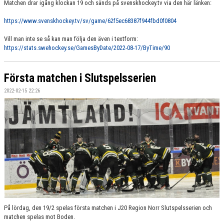
Matchen drar igång klockan 19 och sänds på svenskhockey.tv via den här länken:
https://www.svenskhockey.tv/sv/game/62f5ec68387f944fbd0f0804
Vill man inte se så kan man följa den även i textform:
https://stats.swehockey.se/GamesByDate/2022-08-17/ByTime/90
Första matchen i Slutspelsserien
2022-02-15 22:26
På lördag, den 19/2 spelas första matchen i J20 Region Norr Slutspelsserien och
matchen spelas mot Boden.