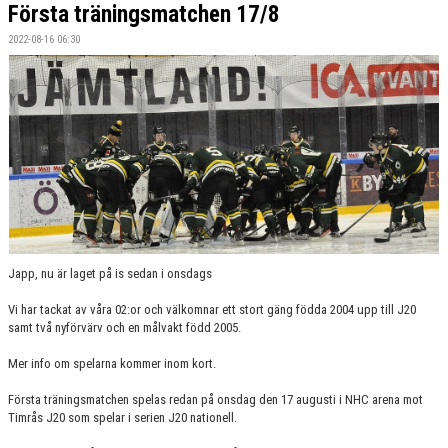
Första träningsmatchen 17/8
BILDGALLERI
2022-08-16 06:30
DOKUMENT
KONTAKT
Japp, nu är laget på is sedan i onsdags
Vi har tackat av våra 02:or och välkomnar ett stort gäng födda 2004 upp till J20
samt två nyförvärv och en målvakt född 2005.
Mer info om spelarna kommer inom kort.
Första träningsmatchen spelas redan på onsdag den 17 augusti i NHC arena mot
Timrås J20 som spelar i serien J20 nationell.