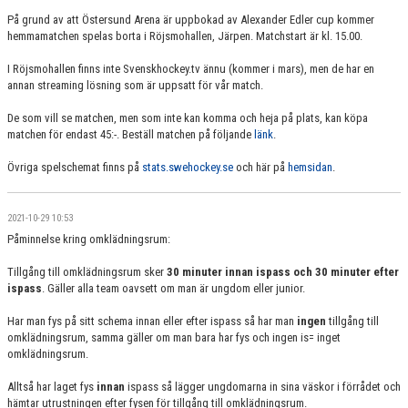
På grund av att Östersund Arena är uppbokad av Alexander Edler cup kommer
hemmamatchen spelas borta i Röjsmohallen, Järpen. Matchstart är kl. 15.00.
I Röjsmohallen finns inte Svenskhockey.tv ännu (kommer i mars), men de har en
annan streaming lösning som är uppsatt för vår match.
De som vill se matchen, men som inte kan komma och heja på plats, kan köpa
matchen för endast 45:-. Beställ matchen på följande
länk
.
Övriga spelschemat finns på
stats.swehockey.se
och här på
hemsidan
.
2021-10-29 10:53
Påminnelse kring omklädningsrum:
Tillgång till omklädningsrum sker
30 minuter innan ispass och 30 minuter efter
ispass
. Gäller alla team oavsett om man är ungdom eller junior.
Har man fys på sitt schema innan eller efter ispass så har man
ingen
tillgång till
omklädningsrum, samma gäller om man bara har fys och
ingen is= inget
omklädningsrum.
Alltså har laget fys
innan
ispass så lägger ungdomarna in sina väskor i förrådet och
hämtar utrustningen efter fysen för tillgång till omklädningsrum.