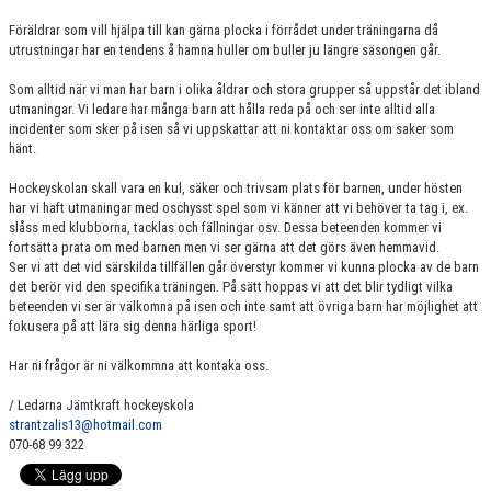
DOKUMENT
Föräldrar som vill hjälpa till kan gärna plocka i förrådet under träningarna då
utrustningar har en tendens å hamna huller om buller ju längre säsongen går.
KONTAKT
Som alltid när vi man har barn i olika åldrar och stora grupper så uppstår det ibland
utmaningar. Vi ledare har många barn att hålla reda på och ser inte alltid alla
incidenter som sker på isen så vi uppskattar att ni kontaktar oss om saker som
hänt.
Hockeyskolan skall vara en kul, säker och trivsam plats för barnen, under hösten
har vi haft utmaningar med oschysst spel som vi känner att vi behöver ta tag i, ex.
slåss med klubborna, tacklas och fällningar osv. Dessa beteenden kommer vi
fortsätta prata om med barnen men vi ser gärna att det görs även hemmavid.
Ser vi att det vid särskilda tillfällen går överstyr kommer vi kunna plocka av de barn
det berör vid den specifika träningen. På sätt hoppas vi att det blir tydligt vilka
beteenden vi ser är välkomna på isen och inte samt att övriga barn har möjlighet att
fokusera på att lära sig denna härliga sport!
Har ni frågor är ni välkommna att kontaka oss.
/ Ledarna Jämtkraft hockeyskola
strantzalis13@hotmail.com
070-68 99 322