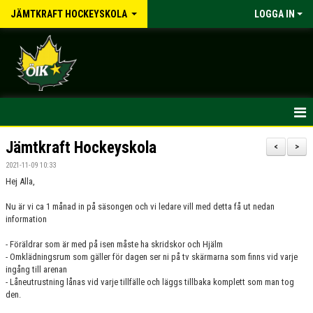
JÄMTKRAFT HOCKEYSKOLA
LOGGA IN
HEM
Jämtkraft Hockeyskola
<
>
2021-11-09 10:33
NYHETER
Hej Alla,
KALENDER
Nu är vi ca 1 månad in på säsongen och vi ledare vill med detta få ut nedan
information
MATCHER
- Föräldrar som är med på isen måste ha skridskor och Hjälm
- Omklädningsrum som gäller för dagen ser ni på tv skärmarna som finns vid varje
TRUPPEN
ingång till arenan
- Låneutrustning lånas vid varje tillfälle och läggs tillbaka komplett som man tog
BILDGALLERI
den.