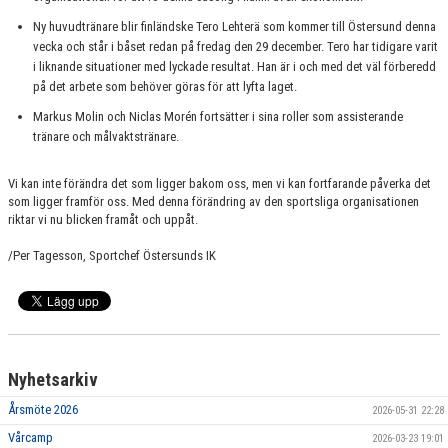
LEDARE I VÅRA LAG
Ny huvudtränare blir finländske Tero Lehterä som kommer till Östersund denna
vecka och står i båset redan på fredag den 29 december. Tero har tidigare varit
ISTIDER
i liknande situationer med lyckade resultat. Han är i och med det väl förberedd
på det arbete som behöver göras för att lyfta laget.
MATCHER
Markus Molin och Niclas Morén fortsätter i sina roller som assisterande
tränare och målvaktstränare.
SOMMARHOCKEY
Vi kan inte förändra det som ligger bakom oss, men vi kan fortfarande påverka det
ÖVRIGT
som ligger framför oss. Med denna förändring av den sportsliga organisationen
riktar vi nu blicken framåt och uppåt.
/Per Tagesson, Sportchef Östersunds IK
Nyhetsarkiv
Årsmöte 2026
2026-05-31 22:28
Vårcamp
2026-03-23 19:01