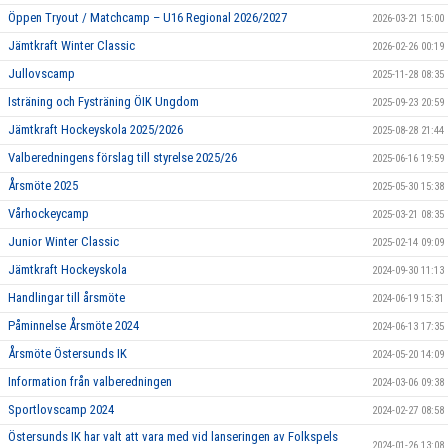
Öppen Tryout / Matchcamp – U16 Regional 2026/2027
2026-03-21 15:00
Jämtkraft Winter Classic
2026-02-26 00:19
Jullovscamp
2025-11-28 08:35
Isträning och Fysträning ÖIK Ungdom
2025-09-23 20:59
Jämtkraft Hockeyskola 2025/2026
2025-08-28 21:44
Valberedningens förslag till styrelse 2025/26
2025-06-16 19:59
Årsmöte 2025
2025-05-30 15:38
Vårhockeycamp
2025-03-21 08:35
Junior Winter Classic
2025-02-14 09:09
Jämtkraft Hockeyskola
2024-09-30 11:13
Handlingar till årsmöte
2024-06-19 15:31
Påminnelse Årsmöte 2024
2024-06-13 17:35
Årsmöte Östersunds IK
2024-05-20 14:09
Information från valberedningen
2024-03-06 09:38
Sportlovscamp 2024
2024-02-27 08:58
Östersunds IK har valt att vara med vid lanseringen av Folkspels
2024-01-26 13:08