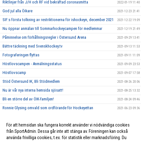
Riktlinjer från J/H och RF vid bekräftad coronasmitta
2022-01-19 11:40
God jul alla Öikare
2021-12-23 21:41
SIF:s första tolkning av restriktionerna för ishockeyn, december 2021
2021-12-22 19:09
Nu öppnar anmälan till Sommarhockeycampen för medlemmar
2021-12-19 21:49
Påminnelse om förhållningsregler i Östersund Arena
2021-09-29 13:41
Bättre täckning med Svenskhockey.tv
2021-09-13 11:53
Fotograferingen flyttas
2021-09-11 11:09
Höstlovscampen - Anmälningsstatus
2021-09-09 23:53
Höstlovscamp
2021-09-07 17:58
Stöd Östersund IK, Bli Stödmedlem
2021-08-26 20:06
Nu är vår nya interna hemsida sjösatt!
2021-08-25 13:32
Bli en större del av ÖIK-familjen!
2021-08-24 09:46
Ronnie Glysing omvald som ordförande för Hockeyettan
2021-06-23 09:36
Första målvakten är klar!
2021-06-19 09:31
För att hemsidan ska fungera korrekt använder vi nödvändiga cookies
Årsmöte Östersunds IK
2021-06-15 09:30
från SportAdmin. Dessa går inte att stänga av. Föreningen kan också
använda frivilliga cookies, t.ex. för statistik eller marknadsföring. Du