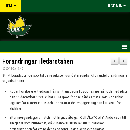
HEM
LOGGA IN
HEM
Förändringar i ledarstaben
<
>
2023-12-26 15:45
NYHETER
Strikt kopplat till de sportsliga resultaten gör Östersunds IK följande förändringar i
organisationen.
OM KLUBBEN
Roger Forsberg entledigas från sin tjänst som huvudtränare från och med idag,
KONTAKT
den 26 december 2023. Vi har all respekt för det hårda arbete som Roger har
lagt ner för Östersund IK och uppskattar det engagemang han har visat för
KALENDER
klubben.
Efter morgondagens match mot Brynäs återgår Kjell-Åke "Kjella" Andersson till
DOKUMENT
sin tjänst som klubbchef, då vi behöver 100% av alla funktioner i
organisationen för att ro denna säsong i hamn även ekonomiskt.