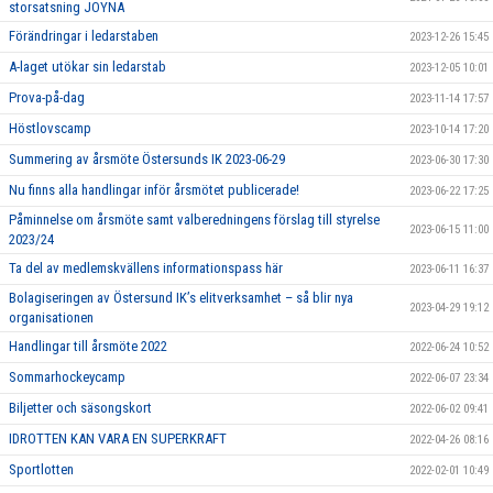
storsatsning JOYNA
Förändringar i ledarstaben
2023-12-26 15:45
A-laget utökar sin ledarstab
2023-12-05 10:01
Prova-på-dag
2023-11-14 17:57
Höstlovscamp
2023-10-14 17:20
Summering av årsmöte Östersunds IK 2023-06-29
2023-06-30 17:30
Nu finns alla handlingar inför årsmötet publicerade!
2023-06-22 17:25
Påminnelse om årsmöte samt valberedningens förslag till styrelse
2023-06-15 11:00
2023/24
Ta del av medlemskvällens informationspass här
2023-06-11 16:37
Bolagiseringen av Östersund IK’s elitverksamhet – så blir nya
2023-04-29 19:12
organisationen
Handlingar till årsmöte 2022
2022-06-24 10:52
Sommarhockeycamp
2022-06-07 23:34
Biljetter och säsongskort
2022-06-02 09:41
IDROTTEN KAN VARA EN SUPERKRAFT
2022-04-26 08:16
Sportlotten
2022-02-01 10:49