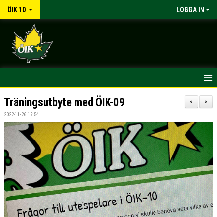
ÖIK 10
LOGGA IN
HEM
Träningsutbyte med ÖIK-09
<
>
2022-11-26 19:54
NYHETER
KALENDER
MATCHER
TRUPPEN
BILDGALLERI