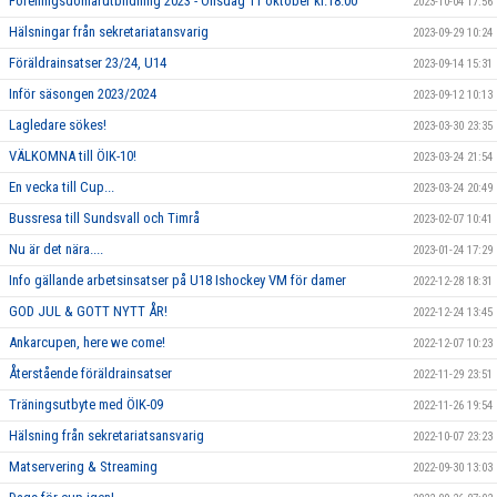
Föreningsdomarutbildning 2023 - Onsdag 11 oktober kl.18.00
2023-10-04 17:56
Hälsningar från sekretariatansvarig
2023-09-29 10:24
Föräldrainsatser 23/24, U14
2023-09-14 15:31
Inför säsongen 2023/2024
2023-09-12 10:13
Lagledare sökes!
2023-03-30 23:35
VÄLKOMNA till ÖIK-10!
2023-03-24 21:54
En vecka till Cup...
2023-03-24 20:49
Bussresa till Sundsvall och Timrå
2023-02-07 10:41
Nu är det nära....
2023-01-24 17:29
Info gällande arbetsinsatser på U18 Ishockey VM för damer
2022-12-28 18:31
GOD JUL & GOTT NYTT ÅR!
2022-12-24 13:45
Ankarcupen, here we come!
2022-12-07 10:23
Återstående föräldrainsatser
2022-11-29 23:51
Träningsutbyte med ÖIK-09
2022-11-26 19:54
Hälsning från sekretariatsansvarig
2022-10-07 23:23
Matservering & Streaming
2022-09-30 13:03