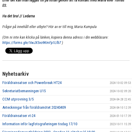
Efter det kan man läggas till på listan genom att ta kontakt med Maria eller Tomas
ES.
Ha det bra! // Ledarna
Frågor på innehåll eller utbyte? Hör av er till mig, Maria Kumpula
(Om ni inte kan klicka på länken, kopiera denna adress i din webbläsare:
https://forms.gle/VwJX5vo9KmFp1Lfb7
)
Nyhetsarkiv
Föräldrainsatser och Powerbreak HT24
2024-10-02 09:53
Sekretariatbemanningen U15
2024-10-02 09:20
CCM utprovning 3/5
2024-04-28 22:45
Anteckningar från föräldramötet 20240409
2024-04-10 12:39
Föräldrainsatser vt-24
2024-01-10 17:39
Information inför lagfotograferingen tisdag 17/10
2023-10-11 15:39