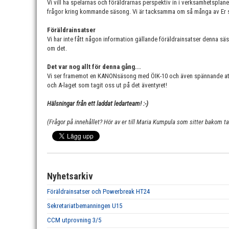
Vi vill ha spelarnas och föräldrarnas perspektiv in i verksamhetsplan
frågor kring kommande säsong. Vi är tacksamma om så många av Er so
Föräldrainsatser
Vi har inte fått någon information gällande föräldrainsatser denna sä
om det.
Det var nog allt för denna gång...
Vi ser framemot en KANONsäsong med ÖIK-10 och även spännande att vi
och A-laget som tagit oss ut på det äventyret!
Hälsningar från ett laddat ledarteam! :-)
(Frågor på innehållet? Hör av er till Maria Kumpula som sitter bakom t
Nyhetsarkiv
Föräldrainsatser och Powerbreak HT24
Sekretariatbemanningen U15
CCM utprovning 3/5