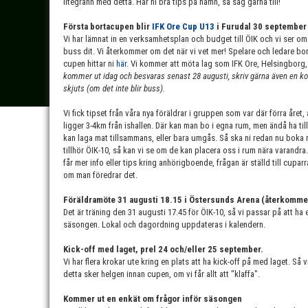
litegrann med detta. Har ni bra tips på namn, så säg gärna till!
Första bortacupen blir
IFK Ore Cup U13
i Furudal 30 september 
Vi har lämnat in en verksamhetsplan och budget till ÖIK och vi ser om 
buss dit. Vi återkommer om det när vi vet mer! Spelare och ledare b
cupen hittar ni
här
. Vi kommer att möta lag som IFK Ore, Helsingborg
kommer ut idag och besvaras senast 28 augusti, skriv gärna även en k
skjuts (om det inte blir buss).
Vi fick tipset från våra nya föräldrar i gruppen som var där förra året
ligger 3-4km från ishallen. Där kan man bo i egna rum, men ändå ha ti
kan laga mat tillsammans, eller bara umgås. Så ska ni redan nu boka n
tillhör ÖIK-10, så kan vi se om de kan placera oss i rum nära varandr
får mer info eller tips kring anhörigboende, frågan är ställd till cupar
om man föredrar det.
Föräldramöte 31 augusti 18.15 i Östersunds Arena (återkomme
Det är träning den 31 augusti 17.45 för ÖIK-10, så vi passar på att h
säsongen. Lokal och dagordning uppdateras i kalendern.
Kick-off med laget, prel 24 och/eller 25 september.
Vi har flera krokar ute kring en plats att ha kick-off på med laget. Så
detta sker helgen innan cupen, om vi får allt att "klaffa".
Kommer ut en enkät om frågor inför säsongen