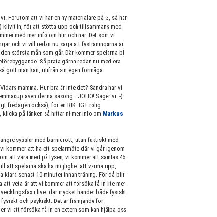
. Förutom att vi har en ny materialare på G, så har
klivit in, för att stötta upp och tillsammans med
rkommer med mer info om hur och när. Det som vi
ngar och vi vill redan nu säga att fysträningarna är
m i den största mån som går. Där kommer spelarna bl
adeförebyggande. Så prata gärna redan nu med era
 så gott man kan, utifrån sin egen förmåga.
 Vidars mamma. Hur bra är inte det? Sandra har vi
r hemmacup även denna säsong. TJOHO! Säger vi :-)
igt fredagen också), för en RIKTIGT rolig
 klicka på länken så hittar ni mer info om
Markus
e längre sysslar med barnidrott, utan faktiskt med
 vi kommer att ha ett spelarmöte där vi går igenom
n om att vara med på fysen, vi kommer att samlas 45
 vill att spelarna ska ha möjlighet att värma upp,
 klara senast 10 minuter innan träning. För då blir
tt veta är att vi kommer att försöka få in lite mer
utvecklingsfas i livet där mycket händer både fysiskt
fysiskt och psykiskt. Det är främjande för
r vi att försöka få in en extern som kan hjälpa oss