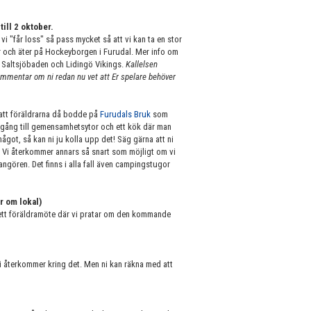
till 2 oktober.
vi "får loss" så pass mycket så att vi kan ta en stor
or och äter på Hockeyborgen i Furudal. Mer info om
, Saltsjöbaden och Lidingö Vikings.
Kallelsen
ommentar om ni redan nu vet att Er spelare behöver
, att föräldrarna då bodde på
Furudals Bruk
som
llgång till gemensamhetsytor och ett kök där man
ågot, så kan ni ju kolla upp det! Säg gärna att ni
a. Vi återkommer annars så snart som möjligt om vi
rangören. Det finns i alla fall även campingstugor
r om lokal)
a ett föräldramöte där vi pratar om den kommande
 vi återkommer kring det. Men ni kan räkna med att