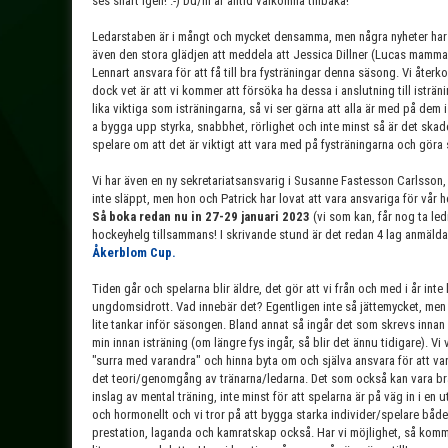
ses snart igen! :-) Du/ni är alltid välkomna tillbaka!
Ledarstaben är i mångt och mycket densamma, men några nyheter har vi
även den stora glädjen att meddela att Jessica Dillner (Lucas mamma) 
Lennart ansvara för att få till bra fysträningar denna säsong. Vi åte
dock vet är att vi kommer att försöka ha dessa i anslutning till isträni
lika viktiga som isträningarna, så vi ser gärna att alla är med på de
a bygga upp styrka, snabbhet, rörlighet och inte minst så är det sk
spelare om att det är viktigt att vara med på fysträningarna och göra
Vi har även en ny sekretariatsansvarig i Susanne Fastesson Carlsson,
inte släppt, men hon och Patrick har lovat att vara ansvariga för vå
Så boka redan nu in 27-29 januari 2023
(vi som kan, får nog ta led
hockeyhelg tillsammans! I skrivande stund är det redan 4 lag anmälda,
Åkerblom Cup.
Tiden går och spelarna blir äldre, det gör att vi från och med i år int
ungdomsidrott. Vad innebär det? Egentligen inte så jättemycket, men
lite tankar inför säsongen. Bland annat så ingår det som skrevs inna
min innan isträning (om längre fys ingår, så blir det ännu tidigare). Vi
"surra med varandra" och hinna byta om och själva ansvara för att vara
det teori/genomgång av tränarna/ledarna. Det som också kan vara bra a
inslag av mental träning, inte minst för att spelarna är på väg in i en 
och hormonellt och vi tror på att bygga starka individer/spelare både 
prestation, laganda och kamratskap också. Har vi möjlighet, så komme