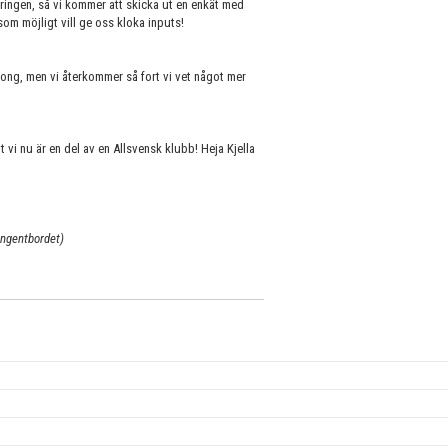
eringen, så vi kommer att skicka ut en enkät med
m möjligt vill ge oss kloka inputs!
song, men vi återkommer så fort vi vet något mer
 nu är en del av en Allsvensk klubb! Heja Kjella
angentbordet)