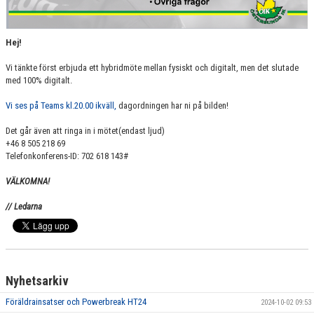
DOKUMENT
KONTAKT
Hej!
Vi tänkte först erbjuda ett hybridmöte mellan fysiskt och digitalt, men det slutade
med 100% digitalt.
Vi ses på Teams kl.20.00 ikväll,
dagordningen har ni på bilden!
Det går även att ringa in i mötet(endast ljud)
+46 8 505 218 69
Telefonkonferens-ID: 702 618 143#
VÄLKOMNA!
// Ledarna
Nyhetsarkiv
Föräldrainsatser och Powerbreak HT24
2024-10-02 09:53