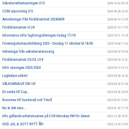
Sekretariatbemanningen U15
2024-10-02 09:20
CCM utprovning 3/5
2024-04-28 22:45
Anteckningar från föräldramötet 20240409
2024-04-10 12:39
Föräldrainsatser vt-24
2024-01-10 17:39
Information inför lagfotograferingen tisdag 17/10
2023-10-11 15:39
Föreningsdomarutbildning 2023 - Onsdag 11 oktober kl.18.00
2023-10-04 17:56
Hälsningar från sekretariatansvarig
2023-09-29 10:24
Föräldrainsatser 23/24, U14
2023-09-14 15:31
Inför säsongen 2023/2024
2023-09-12 10:13
Lagledare sökes!
2023-03-30 23:35
VÄLKOMNA till ÖIK-10!
2023-03-24 21:54
En vecka till Cup...
2023-03-24 20:49
Bussresa till Sundsvall och Timrå
2023-02-07 10:41
Nu är det nära....
2023-01-24 17:29
Info gällande arbetsinsatser på U18 Ishockey VM för damer
2022-12-28 18:31
GOD JUL & GOTT NYTT ÅR!
2022-12-24 13:45