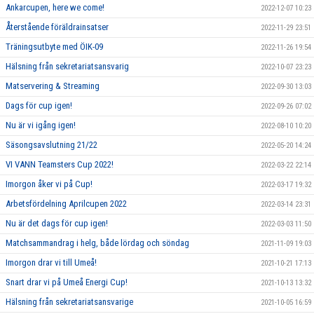
Ankarcupen, here we come!
2022-12-07 10:23
Återstående föräldrainsatser
2022-11-29 23:51
Träningsutbyte med ÖIK-09
2022-11-26 19:54
Hälsning från sekretariatsansvarig
2022-10-07 23:23
Matservering & Streaming
2022-09-30 13:03
Dags för cup igen!
2022-09-26 07:02
Nu är vi igång igen!
2022-08-10 10:20
Säsongsavslutning 21/22
2022-05-20 14:24
VI VANN Teamsters Cup 2022!
2022-03-22 22:14
Imorgon åker vi på Cup!
2022-03-17 19:32
Arbetsfördelning Aprilcupen 2022
2022-03-14 23:31
Nu är det dags för cup igen!
2022-03-03 11:50
Matchsammandrag i helg, både lördag och söndag
2021-11-09 19:03
Imorgon drar vi till Umeå!
2021-10-21 17:13
Snart drar vi på Umeå Energi Cup!
2021-10-13 13:32
Hälsning från sekretariatsansvarige
2021-10-05 16:59