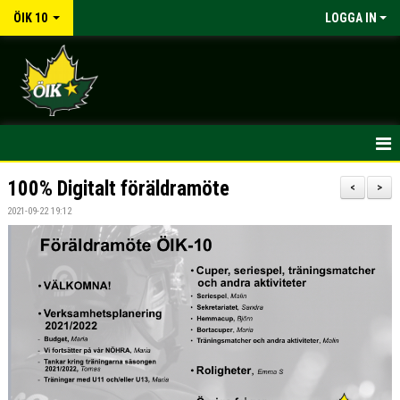
ÖIK 10
LOGGA IN
HEM
100% Digitalt föräldramöte
<
>
2021-09-22 19:12
NYHETER
KALENDER
MATCHER
TRUPPEN
BILDGALLERI