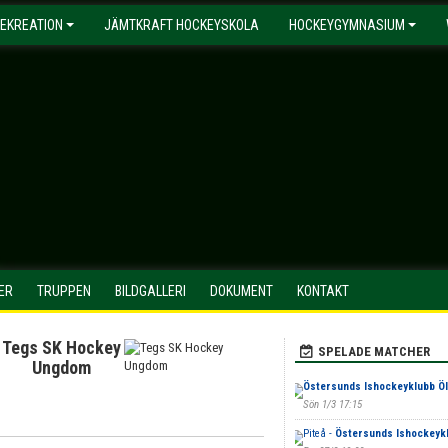
EKREATION
JÄMTKRAFT HOCKEYSKOLA
HOCKEYGYMNASIUM
ER
TRUPPEN
BILDGALLERI
DOKUMENT
KONTAKT
Tegs SK Hockey
SPELADE MATCHER
Ungdom
Östersunds Ishockeyklubb ÖI
Sön 1/3 17:15
Piteå -
Östersunds Ishockeykl