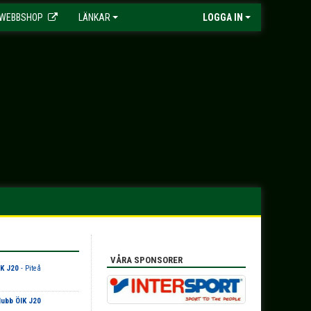
WEBBSHOP
LÄNKAR
LOGGA IN
VÅRA SPONSORER
K J20
- Piteå
ubb ÖIK J20