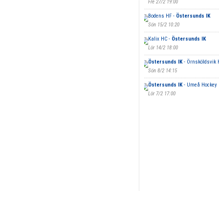
Fre 27/2 19:00
Bodens HF -
Östersunds IK
Sön 15/2 10:20
Kalix HC -
Östersunds IK
Lör 14/2 18:00
Östersunds IK
- Örnsköldsvik 
Sön 8/2 14:15
Östersunds IK
- Umeå Hockey 
Lör 7/2 17:00