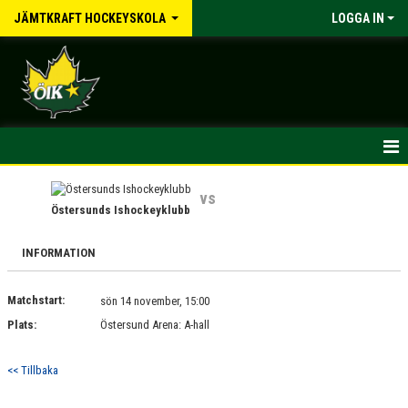
JÄMTKRAFT HOCKEYSKOLA
LOGGA IN
HEM
vs
Östersunds Ishockeyklubb
NYHETER
INFORMATION
KALENDER
Matchstart:
MATCHER
sön 14 november, 15:00
Plats:
Östersund Arena: A-hall
TRUPPEN
<< Tillbaka
BILDGALLERI