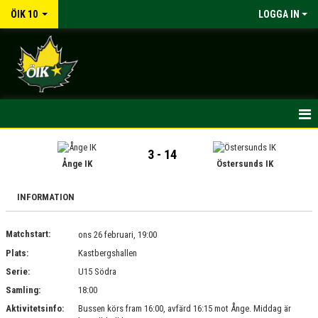
ÖIK 10
LOGGA IN
HEM
3 - 14
Ånge IK
Östersunds IK
NYHETER
INFORMATION
KALENDER
Matchstart:
MATCHER
ons 26 februari, 19:00
Plats:
Kastbergshallen
TRUPPEN
Serie:
U15 Södra
Samling:
18:00
BILDGALLERI
Aktivitetsinfo:
Bussen körs fram 16:00, avfärd 16:15 mot Ånge. Middag är