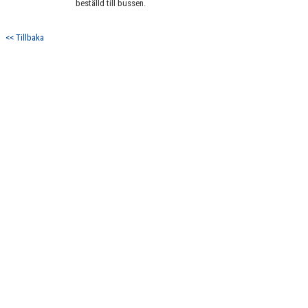
beställd till bussen.
DOKUMENT
KONTAKT
<< Tillbaka