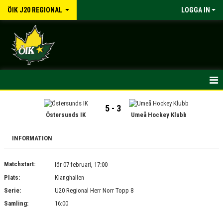
ÖIK J20 REGIONAL
LOGGA IN
HEM
5 - 3
Östersunds IK
Umeå Hockey Klubb
NYHETER
INFORMATION
INFORMATION
Matchstart:
lör 07 februari, 17:00
KALENDER
Plats:
Klanghallen
MATCHER
Serie:
U20 Regional Herr Norr Topp 8
Samling:
16:00
TRUPPEN