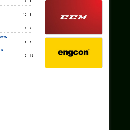
5 - 4
12 - 3
8 - 2
Hockey
6 - 3
 IK
2 - 12