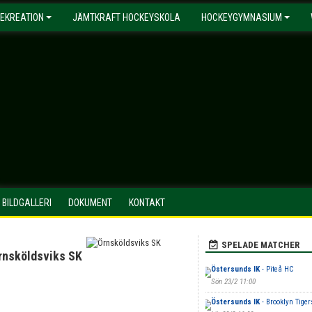
EKREATION
JÄMTKRAFT HOCKEYSKOLA
HOCKEYGYMNASIUM
BILDGALLERI
DOKUMENT
KONTAKT
SPELADE MATCHER
rnsköldsviks SK
Östersunds IK
- Piteå HC
Sön 23/2 11:00
Östersunds IK
- Brooklyn Tige