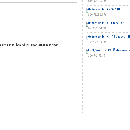
Lör 22/2 16:00
Östersunds IK
- ÖSK HK
Sön 16/2 12:15
Östersunds IK
- Timrå IK 2
Lör 15/2 14:00
Östersunds IK
- IF Sundsvall 
Tis 11/2 19:00
elarna matlåda på bussen efter matchen.
LN91/Vännäs HC -
Östersunds
Sön 9/2 12:10