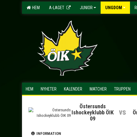
HEM
A-LAGET
JUNIOR
UNGDOM
R
HEM
NYHETER
KALENDER
MATCHER
TRUPPEN
Östersunds
vs
Ishockeyklubb ÖIK
Ö
09
INFORMATION