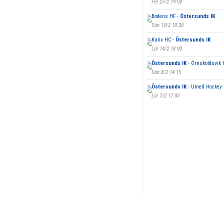
Fre 27/2 19:00
Bodens HF -
Östersunds IK
Sön 15/2 10:20
Kalix HC -
Östersunds IK
Lör 14/2 18:00
Östersunds IK
- Örnsköldsvik 
Sön 8/2 14:15
Östersunds IK
- Umeå Hockey 
Lör 7/2 17:00