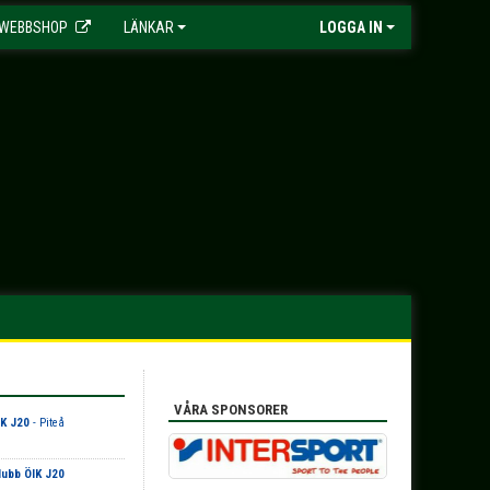
WEBBSHOP
LÄNKAR
LOGGA IN
VÅRA SPONSORER
K J20
- Piteå
ubb ÖIK J20