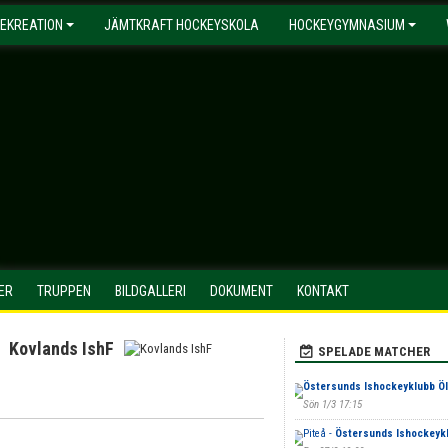
EKREATION
JÄMTKRAFT HOCKEYSKOLA
HOCKEYGYMNASIUM
ER
TRUPPEN
BILDGALLERI
DOKUMENT
KONTAKT
Kovlands IshF
SPELADE MATCHER
Östersunds Ishockeyklubb ÖI
Sön 1/3 17:15
Piteå -
Östersunds Ishockeykl