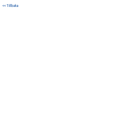
BILDGALLERI
<< Tillbaka
DOKUMENT
KONTAKT