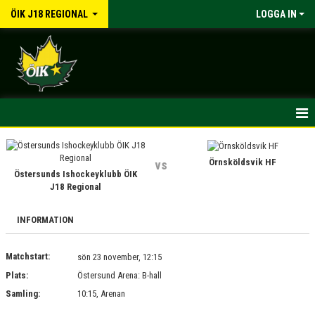
ÖIK J18 REGIONAL
LOGGA IN
HEM
Örnsköldsvik HF
vs
NYHETER
Östersunds Ishockeyklubb ÖIK
J18 Regional
INFORMATION
INFORMATION
KALENDER
Matchstart:
sön 23 november, 12:15
MATCHER
Plats:
Östersund Arena: B-hall
Samling:
TRUPPEN
10:15, Arenan