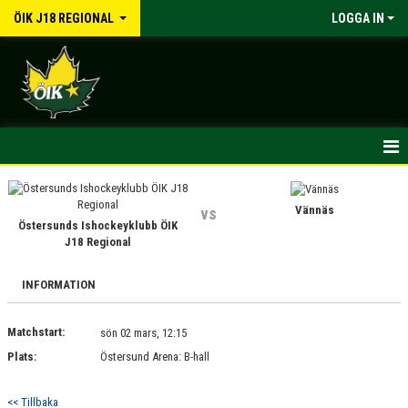
ÖIK J18 REGIONAL
LOGGA IN
HEM
Vännäs
vs
NYHETER
Östersunds Ishockeyklubb ÖIK
J18 Regional
INFORMATION
INFORMATION
KALENDER
Matchstart:
sön 02 mars, 12:15
MATCHER
Plats:
Östersund Arena: B-hall
TRUPPEN
<< Tillbaka