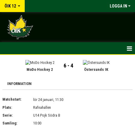
ÖIK 12
LOGGA IN
HEM
6 - 4
MoDo Hockey 2
Östersunds IK
NYHETER
INFORMATION
KALENDER
Matchstart:
MATCHER
lör 24 januari, 11:30
Plats:
Rafnahallen
TRUPPEN
Serie:
U14 Pojk Södra B
Samling:
10:00
BILDGALLERI