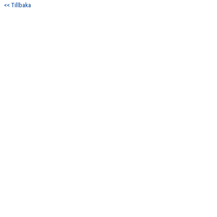
<< Tillbaka
DOKUMENT
KONTAKT