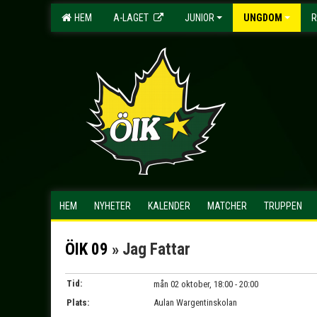
HEM
A-LAGET
JUNIOR
UNGDOM
R
HEM
NYHETER
KALENDER
MATCHER
TRUPPEN
ÖIK 09
» Jag Fattar
Tid:
mån 02 oktober, 18:00 - 20:00
Plats:
Aulan Wargentinskolan