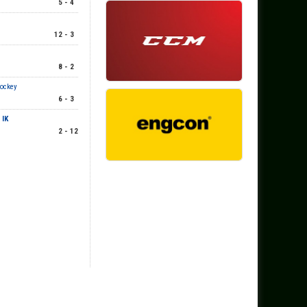
5 - 4
12 - 3
8 - 2
Hockey
6 - 3
 IK
2 - 12