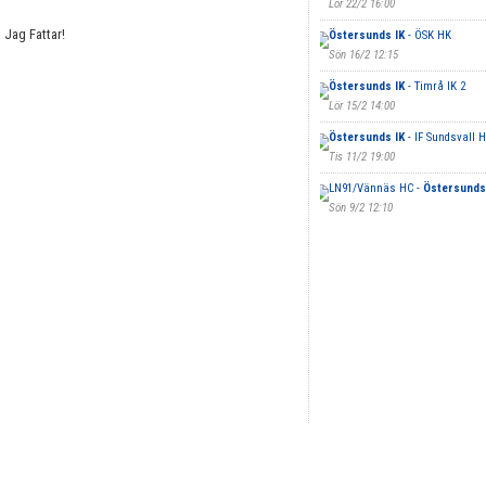
Lör 22/2 16:00
 Jag Fattar!
Östersunds IK
- ÖSK HK
Sön 16/2 12:15
Östersunds IK
- Timrå IK 2
Lör 15/2 14:00
Östersunds IK
- IF Sundsvall 
Tis 11/2 19:00
LN91/Vännäs HC -
Östersunds
Sön 9/2 12:10