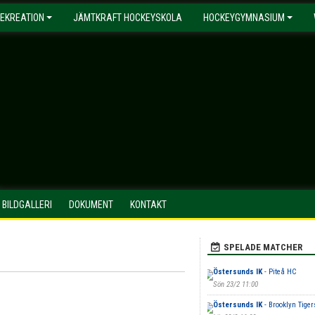
EKREATION
JÄMTKRAFT HOCKEYSKOLA
HOCKEYGYMNASIUM
BILDGALLERI
DOKUMENT
KONTAKT
SPELADE MATCHER
Östersunds IK
- Piteå HC
Sön 23/2 11:00
Östersunds IK
- Brooklyn Tige